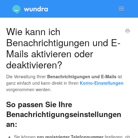
Toggle
Navigatio
Dienstleistungen & Beratungen
Wie kann ich
Benachrichtigungen und E-
Konto & Anmeldung
Mails aktivieren oder
Technische Probleme & Support
deaktivieren?
Datenschutz & Sicherheit
Die Verwaltung Ihrer
Benachrichtigungen und E-Mails
ist
ganz einfach und kann direkt in Ihren
Konto-Einstellungen
vorgenommen werden.
So passen Sie Ihre
Benachrichtigungseinstellungen
an:
Sie können
pro registrierter Telefonnummer
festlegen, ob