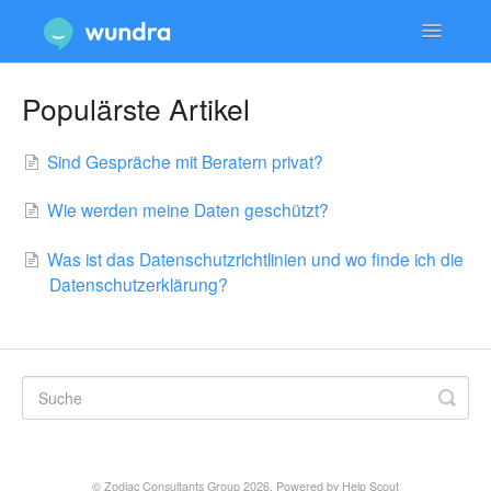
Toggle
Navigatio
Dienstleistungen & Beratungen
Populärste Artikel
Konto & Anmeldung
Sind Gespräche mit Beratern privat?
Technische Probleme & Support
Wie werden meine Daten geschützt?
Datenschutz & Sicherheit
Was ist das Datenschutzrichtlinien und wo finde ich die
Datenschutzerklärung?
© Zodiac Consultants Group 2026.
Powered by
Help Scout