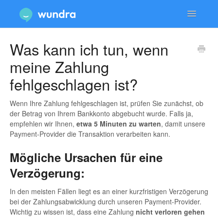
Toggle
Navigatio
Dienstleistungen & Beratungen
Was kann ich tun, wenn
meine Zahlung
Konto & Anmeldung
fehlgeschlagen ist?
Technische Probleme & Support
Wenn Ihre Zahlung fehlgeschlagen ist, prüfen Sie zunächst, ob
Datenschutz & Sicherheit
der Betrag von Ihrem Bankkonto abgebucht wurde. Falls ja,
empfehlen wir Ihnen,
etwa 5 Minuten zu warten
, damit unsere
Payment-Provider die Transaktion verarbeiten kann.
Mögliche Ursachen für eine
Verzögerung:
In den meisten Fällen liegt es an einer kurzfristigen Verzögerung
bei der Zahlungsabwicklung durch unseren Payment-Provider.
Wichtig zu wissen ist, dass eine Zahlung
nicht verloren gehen